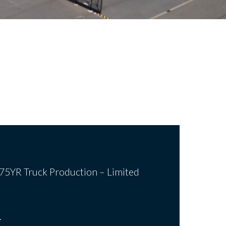
75YR Truck Production – Limited
.