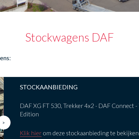
Stockwagens DAF
ens:
STOCKAANBIEDING
DAF XG FT 530, Trekker 4x2 - DAF Connect - 
Edition
>
Klik hier
om deze stockaanbieding te bekijken