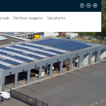
praak
Verhuur wagens
Vacatures