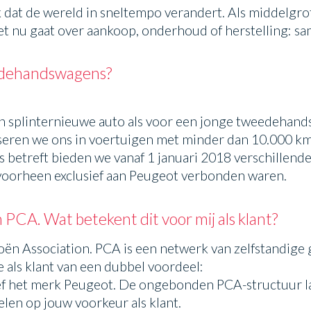
k dat de wereld in sneltempo verandert. Als middelgr
het nu gaat over aankoop, onderhoud of herstelling: s
eedehandswagens?
 een splinternieuwe auto als voor een jonge tweedehan
eren we ons in voertuigen met minder dan 10.000 km 
es betreft bieden we vanaf 1 januari 2018 verschillen
voorheen exclusief aan Peugeot verbonden waren.
 PCA. Wat betekent dit voor mij als klant?
roën Association. PCA is een netwerk van zelfstandige
e als klant van een dubbel voordeel:
usief het merk Peugeot. De ongebonden PCA-structuur 
elen op jouw voorkeur als klant.