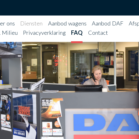
atie
er ons
Diensten
Aanbod wagens
Aanbod DAF
Afs
& Milieu
Privacyverklaring
FAQ
Contact