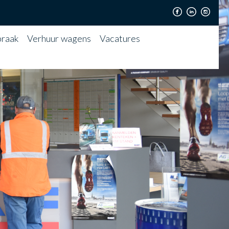
praak
Verhuur wagens
Vacatures